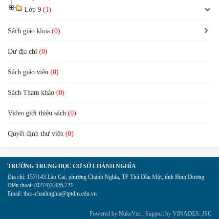
Lớp 9
(1)
Sách giáo khoa
(0)
Dư địa chí
(0)
Sách giáo viên
(0)
Sách Tham khảo
(0)
Video giới thiệu sách
(0)
Quyết định thư viện
(0)
TRƯỜNG TRUNG HỌC CƠ SỞ CHÁNH NGHĨA
Địa chỉ:
157/143 Lào Cai, phường Chánh Nghĩa, TP Thủ Dầu Một, tỉnh Bình Dương
Điện thoại:
(0274)3.826.721
Email:
thcs-chanhnghia@tptdm.edu.vn
Powered by
NukeViet
, Support by
VINADES.,JSC