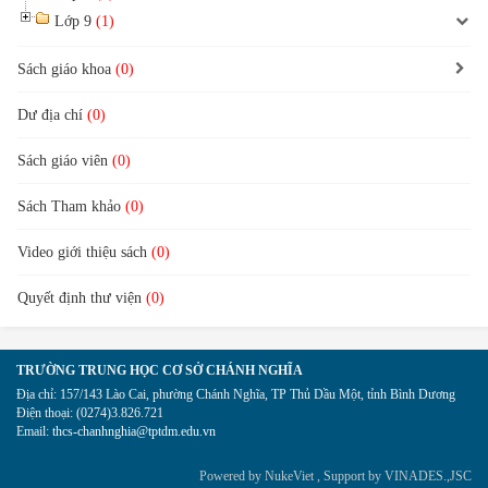
Lớp 9
(1)
Sách giáo khoa
(0)
Dư địa chí
(0)
Sách giáo viên
(0)
Sách Tham khảo
(0)
Video giới thiệu sách
(0)
Quyết định thư viện
(0)
TRƯỜNG TRUNG HỌC CƠ SỞ CHÁNH NGHĨA
Địa chỉ:
157/143 Lào Cai, phường Chánh Nghĩa, TP Thủ Dầu Một, tỉnh Bình Dương
Điện thoại:
(0274)3.826.721
Email:
thcs-chanhnghia@tptdm.edu.vn
Powered by
NukeViet
, Support by
VINADES.,JSC