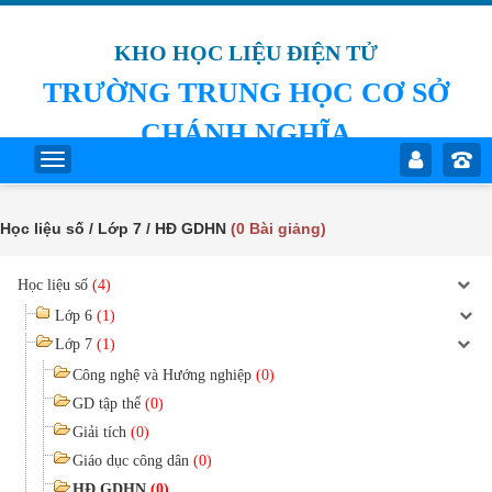
KHO HỌC LIỆU ĐIỆN TỬ
TRƯỜNG TRUNG HỌC CƠ SỞ
CHÁNH NGHĨA
Học liệu số / Lớp 7 / HĐ GDHN
(0 Bài giảng)
Học liệu số
(4)
Lớp 6
(1)
Lớp 7
(1)
Công nghệ và Hướng nghiệp
(0)
GD tập thể
(0)
Giải tích
(0)
Giáo dục công dân
(0)
HĐ GDHN
(0)