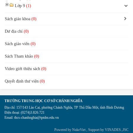
Lớp 9
(1)
Sách giáo khoa
(0)
Dư địa chí
(0)
Sách giáo viên
(0)
Sách Tham khảo
(0)
Video giới thiệu sách
(0)
Quyết định thư viện
(0)
TRƯỜNG TRUNG HỌC CƠ SỞ CHÁNH NGHĨA
Địa chỉ:
157/143 Lào Cai, phường Chánh Nghĩa, TP Thủ Dầu Một, tỉnh Bình Dương
Điện thoại:
(0274)3.826.721
Email:
thcs-chanhnghia@tptdm.edu.vn
Powered by
NukeViet
, Support by
VINADES.,JSC