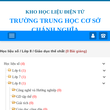
KHO HỌC LIỆU ĐIỆN TỬ
TRƯỜNG TRUNG HỌC CƠ SỞ
CHÁNH NGHĨA
Học liệu số / Lớp 8 / Giáo dục thể chất
(0 Bài giảng)
Học liệu số
(4)
Lớp 6
(1)
Lớp 7
(1)
Lớp 8
(1)
Công nghệ và Hướng nghiệp
(0)
GD tập thể
(0)
Giải tích
(0)
Giáo dục công dân
(0)