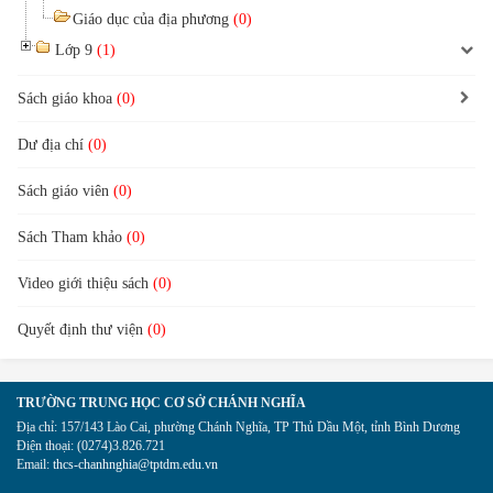
Giáo dục của địa phương
(0)
Lớp 9
(1)
Sách giáo khoa
(0)
Dư địa chí
(0)
Sách giáo viên
(0)
Sách Tham khảo
(0)
Video giới thiệu sách
(0)
Quyết định thư viện
(0)
TRƯỜNG TRUNG HỌC CƠ SỞ CHÁNH NGHĨA
Địa chỉ:
157/143 Lào Cai, phường Chánh Nghĩa, TP Thủ Dầu Một, tỉnh Bình Dương
Điện thoại:
(0274)3.826.721
Email:
thcs-chanhnghia@tptdm.edu.vn