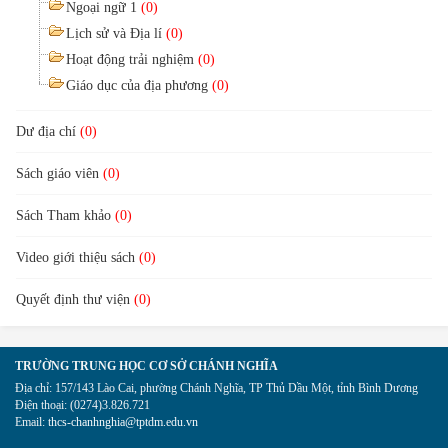
Ngoại ngữ 1
(0)
Lịch sử và Địa lí
(0)
Hoạt động trải nghiệm
(0)
Giáo dục của địa phương
(0)
Dư địa chí
(0)
Sách giáo viên
(0)
Sách Tham khảo
(0)
Video giới thiệu sách
(0)
Quyết định thư viện
(0)
TRƯỜNG TRUNG HỌC CƠ SỞ CHÁNH NGHĨA
Địa chỉ:
157/143 Lào Cai, phường Chánh Nghĩa, TP Thủ Dầu Một, tỉnh Bình Dương
Điện thoại:
(0274)3.826.721
Email:
thcs-chanhnghia@tptdm.edu.vn