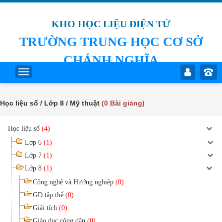
KHO HỌC LIỆU ĐIỆN TỬ
TRƯỜNG TRUNG HỌC CƠ SỞ
CHÁNH NGHĨA
Học liệu số / Lớp 8 / Mỹ thuật
(0 Bài giảng)
Học liệu số
(4)
Lớp 6
(1)
Lớp 7
(1)
Lớp 8
(1)
Công nghệ và Hướng nghiệp
(0)
GD tập thể
(0)
Giải tích
(0)
Giáo dục công dân
(0)