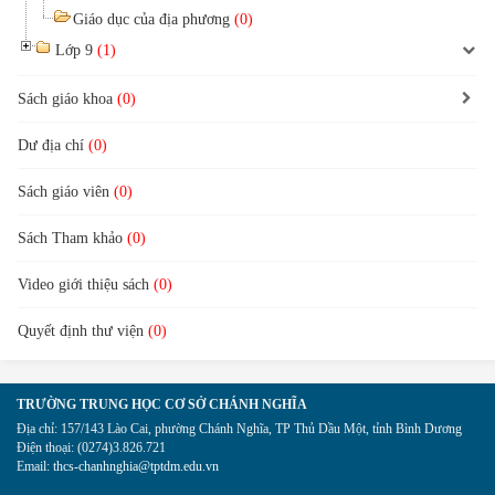
Giáo dục của địa phương
(0)
Lớp 9
(1)
Sách giáo khoa
(0)
Dư địa chí
(0)
Sách giáo viên
(0)
Sách Tham khảo
(0)
Video giới thiệu sách
(0)
Quyết định thư viện
(0)
TRƯỜNG TRUNG HỌC CƠ SỞ CHÁNH NGHĨA
Địa chỉ:
157/143 Lào Cai, phường Chánh Nghĩa, TP Thủ Dầu Một, tỉnh Bình Dương
Điện thoại:
(0274)3.826.721
Email:
thcs-chanhnghia@tptdm.edu.vn