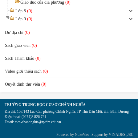
Giáo dục của địa phương
(0)
Lớp 8
(0)
Lớp 9
(0)
Dư địa chí
(0)
Sách giáo viên
(0)
Sách Tham khảo
(0)
Video giới thiệu sách
(0)
Quyết định thư viện
(0)
TRƯỜNG TRUNG HỌC CƠ SỞ CHÁNH NGHĨA
Địa chỉ:
157/143 Lào Cai, phường Chánh Nghĩa, TP Thủ Dầu Một, tỉnh Bình Dương
Điện thoại:
(0274)3.826.721
Email:
thcs-chanhnghia@tptdm.edu.vn
Powered by
NukeViet
, Support by
VINADES.,JSC