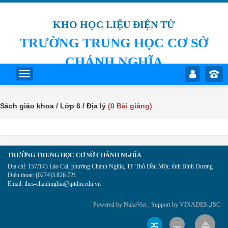
KHO HỌC LIỆU ĐIỆN TỬ
TRƯỜNG TRUNG HỌC CƠ SỞ
CHÁNH NGHĨA
Sách giáo khoa / Lớp 6 / Địa lý
(0 Bài giảng)
TRƯỜNG TRUNG HỌC CƠ SỞ CHÁNH NGHĨA
Địa chỉ:
157/143 Lào Cai, phường Chánh Nghĩa, TP Thủ Dầu Một, tỉnh Bình Dương
Điện thoại:
(0274)3.826.721
Email:
thcs-chanhnghia@tptdm.edu.vn
Powered by
NukeViet
, Support by
VINADES.,JSC